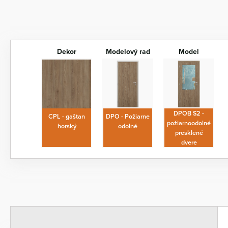
Dekor
Modelový rad
Model
DPOB S2 -
CPL - gaštan
DPO - Požiarne
požiarnoodolné
horský
odolné
presklené
dvere