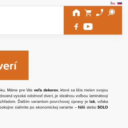
erí
roku. Máme pre Vás
veľa dekorov
, ktoré sa líšia nielen svojou
adovaná vysoká odolnosť dverí, je ideálnou voľbou laminátový
vzhľadom. Ďalším variantom povrchovej úpravy je
lak
, vďaka
 pokojne siahnite po ekonomickej variante –
fólii
alebo
SOLO