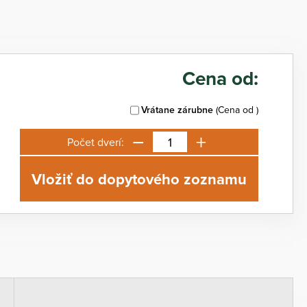
Cena od:
Vrátane zárubne
(Cena od
)
−
+
Počet dverí:
Vložiť do dopytového zoznamu