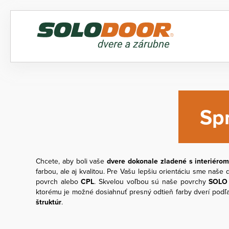
Sp
Chcete, aby boli vaše
dvere dokonale zladené s interiéro
farbou, ale aj kvalitou. Pre Vašu lepšiu orientáciu sme naš
povrch alebo
CPL
. Skvelou voľbou sú naše povrchy
SOLO
ktorému je možné dosiahnuť presný odtieň farby dverí podľa
štruktúr
.