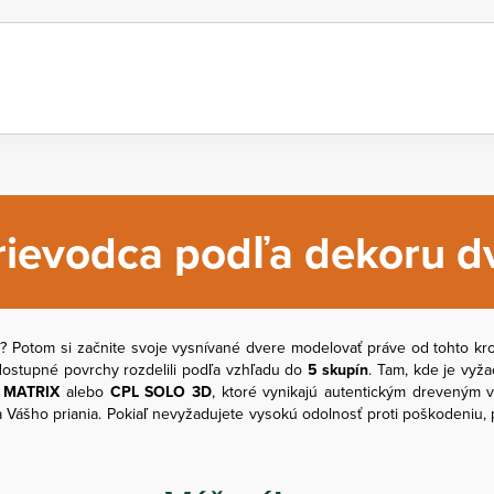
rievodca podľa dekoru dv
m
? Potom si začnite svoje vysnívané dvere modelovať práve od tohto k
e dostupné povrchy rozdelili podľa vzhľadu do
5 skupín
. Tam, kde je vyž
 MATRIX
alebo
CPL SOLO 3D
, ktoré vynikajú autentickým dreveným 
 Vášho priania. Pokiaľ nevyžadujete vysokú odolnosť proti poškodeniu,