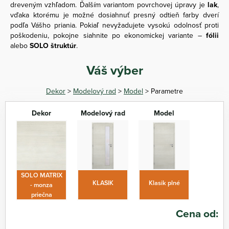
dreveným vzhľadom. Ďalším variantom povrchovej úpravy je
lak
,
vďaka ktorému je možné dosiahnuť presný odtieň farby dverí
podľa Vášho priania. Pokiaľ nevyžadujete vysokú odolnosť proti
poškodeniu, pokojne siahnite po ekonomickej variante –
fólii
alebo
SOLO štruktúr
.
Váš výber
Dekor
>
Modelový rad
>
Model
> Parametre
Dekor
Modelový rad
Model
SOLO MATRIX
KLASIK
Klasik plné
- monza
priečna
Cena od: