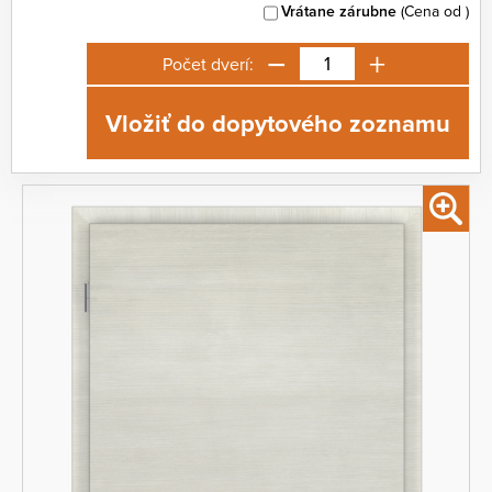
Vrátane zárubne
(Cena od
)
−
+
Počet dverí:
Vložiť do dopytového zoznamu