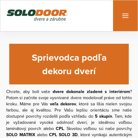
Sprievodca podľa
dekoru dverí
Chcete, aby boli vaše
dvere dokonale zladené s interiérom
?
Potom si začnite svoje vysnívané dvere modelovať práve od tohto
kroku. Máme pre Vás
veľa dekorov
, ktoré sa líšia nielen svojou
farbou, ale aj kvalitou. Pre Vašu lepšiu orientáciu sme naše
dostupné povrchy rozdelili podľa vzhľadu do
5 skupín
. Tam, kde
je vyžadovaná vysoká odolnosť dverí, je ideálnou voľbou
laminátový povrch alebo
CPL
. Skvelou voľbou sú naše povrchy
SOLO MATRIX
alebo
CPL SOLO 3D
, ktoré vynikajú autentickým