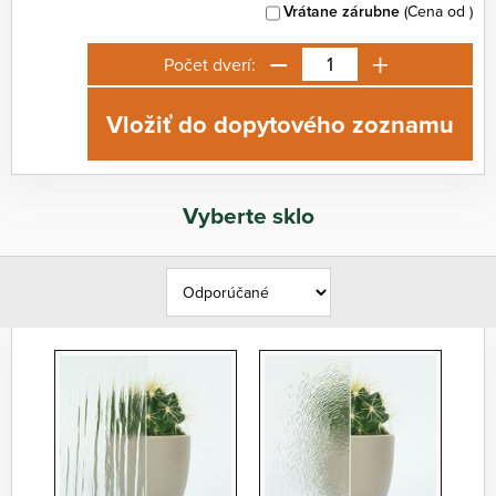
Vrátane zárubne
(Cena od
)
−
+
Počet dverí:
Vložiť do dopytového zoznamu
Vyberte sklo