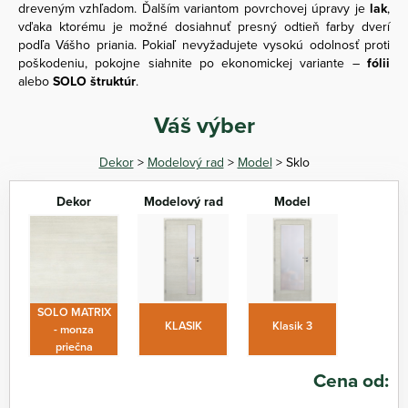
dreveným vzhľadom. Ďalším variantom povrchovej úpravy je
lak
,
vďaka ktorému je možné dosiahnuť presný odtieň farby dverí
podľa Vášho priania. Pokiaľ nevyžadujete vysokú odolnosť proti
poškodeniu, pokojne siahnite po ekonomickej variante –
fólii
alebo
SOLO štruktúr
.
Váš výber
Dekor
>
Modelový rad
>
Model
> Sklo
Dekor
Modelový rad
Model
SOLO MATRIX
KLASIK
Klasik 3
- monza
priečna
Cena od: