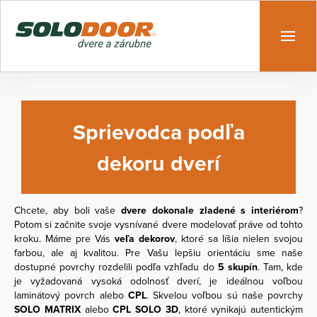
Sprievodca podľa
dekoru dverí
Chcete, aby boli vaše
dvere dokonale zladené s interiérom
?
Potom si začnite svoje vysnívané dvere modelovať práve od tohto
kroku. Máme pre Vás
veľa dekorov
, ktoré sa líšia nielen svojou
farbou, ale aj kvalitou. Pre Vašu lepšiu orientáciu sme naše
dostupné povrchy rozdelili podľa vzhľadu do
5 skupín
. Tam, kde
je vyžadovaná vysoká odolnosť dverí, je ideálnou voľbou
laminátový povrch alebo
CPL
. Skvelou voľbou sú naše povrchy
SOLO MATRIX
alebo
CPL SOLO 3D
, ktoré vynikajú autentickým