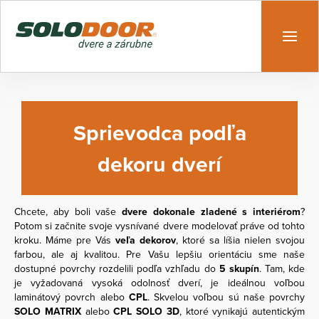
Sprievodca podľa
dekoru dverí
Chcete, aby boli vaše
dvere dokonale zladené s interiérom
?
Potom si začnite svoje vysnívané dvere modelovať práve od tohto
kroku. Máme pre Vás
veľa dekorov
, ktoré sa líšia nielen svojou
farbou, ale aj kvalitou. Pre Vašu lepšiu orientáciu sme naše
dostupné povrchy rozdelili podľa vzhľadu do
5 skupín
. Tam, kde
je vyžadovaná vysoká odolnosť dverí, je ideálnou voľbou
laminátový povrch alebo
CPL
. Skvelou voľbou sú naše povrchy
SOLO MATRIX
alebo
CPL SOLO 3D
, ktoré vynikajú autentickým