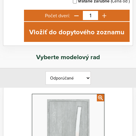
Vrátane zárubne
(Cena od
)
−
+
Počet dverí:
Vložiť do dopytového zoznamu
Vyberte modelový rad