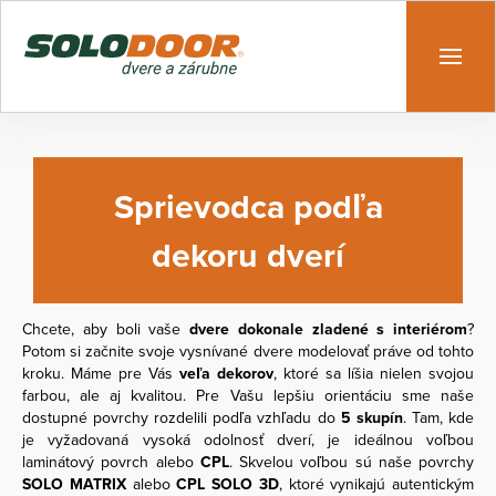
Sprievodca podľa
dekoru dverí
Chcete, aby boli vaše
dvere dokonale zladené s interiérom
?
Potom si začnite svoje vysnívané dvere modelovať práve od tohto
kroku. Máme pre Vás
veľa dekorov
, ktoré sa líšia nielen svojou
farbou, ale aj kvalitou. Pre Vašu lepšiu orientáciu sme naše
dostupné povrchy rozdelili podľa vzhľadu do
5 skupín
. Tam, kde
je vyžadovaná vysoká odolnosť dverí, je ideálnou voľbou
laminátový povrch alebo
CPL
. Skvelou voľbou sú naše povrchy
SOLO MATRIX
alebo
CPL SOLO 3D
, ktoré vynikajú autentickým