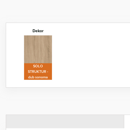
Dekor
SOLO
STRUKTUR -
dub sonoma