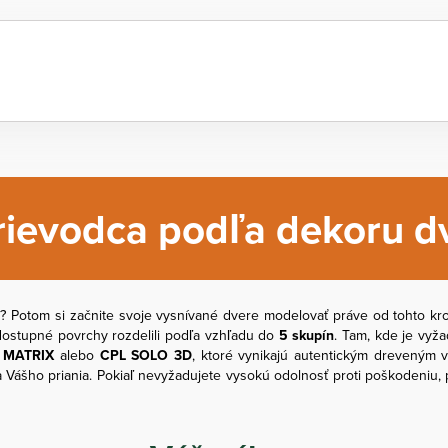
rievodca podľa dekoru dv
m
? Potom si začnite svoje vysnívané dvere modelovať práve od tohto k
e dostupné povrchy rozdelili podľa vzhľadu do
5 skupín
. Tam, kde je vyž
 MATRIX
alebo
CPL SOLO 3D
, ktoré vynikajú autentickým dreveným 
 Vášho priania. Pokiaľ nevyžadujete vysokú odolnosť proti poškodeniu,