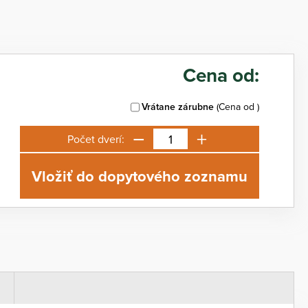
Cena od:
Vrátane zárubne
(Cena od
)
−
+
Počet dverí:
Vložiť do dopytového zoznamu