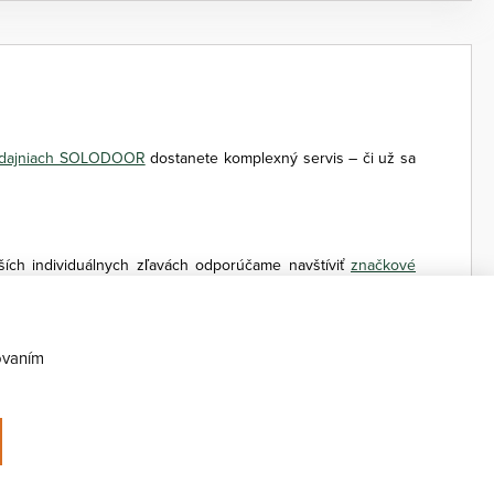
edajniach SOLODOOR
dostanete komplexný servis – či už sa
ších individuálnych zľavách odporúčame navštíviť
značkové
e navyše možnosť predĺženej záruky až 5 rokov. Fotografie
ovaním
2026 ©
SOLODOOR, a.s.