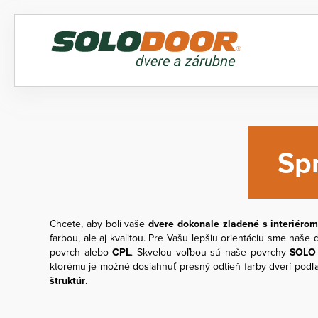
Sp
Chcete, aby boli vaše
dvere dokonale zladené s interiéro
farbou, ale aj kvalitou. Pre Vašu lepšiu orientáciu sme naš
povrch alebo
CPL
. Skvelou voľbou sú naše povrchy
SOLO
ktorému je možné dosiahnuť presný odtieň farby dverí podľa
štruktúr
.