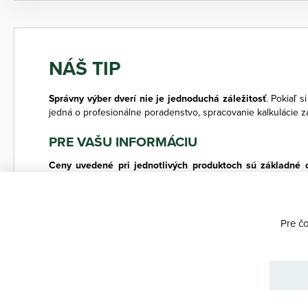
NÁŠ TIP
Správny výber dverí nie je jednoduchá záležitosť
. Pokiaľ s
jedná o profesionálne poradenstvo, spracovanie kalkulácie 
PRE VAŠU INFORMÁCIU
Ceny uvedené pri jednotlivých produktoch sú základné
predajne SOLODOOR
. U svojho predajcu opýtajte aj odb
dekorov a prevedenie produktov v tomto konfigurátore majú in
Pre č