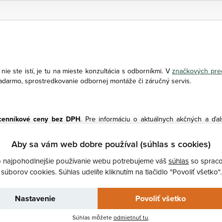
i nie ste istí, je tu na mieste konzultácia s odborníkmi. V
značkových pr
zadarmo, sprostredkovanie odbornej montáže či záručný servis.
 cenníkové ceny bez DPH
. Pre informáciu o aktuálnych akčných a ďal
ornú montáž Opýtajte sa svojho predajcu na odbornú montáž a získajt
formatívny charakter av skutočnosti sa môžu líšiť.
Aby sa vám web dobre používal (súhlas s cookies)
o najpohodlnejšie používanie webu potrebujeme váš
súhlas
so sprac
súborov cookies. Súhlas udelíte kliknutím na tlačidlo "Povoliť všetko".
Nastavenie
Povoliť všetko
Súhlas môžete
odmietnuť tu
.