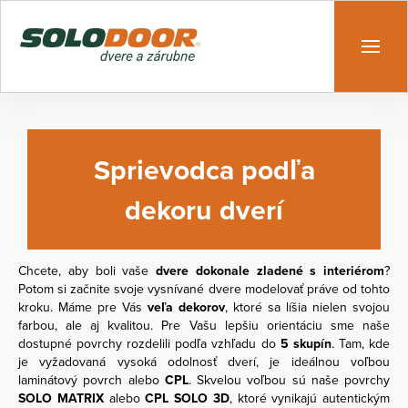
Sprievodca podľa
dekoru dverí
Chcete, aby boli vaše
dvere dokonale zladené s interiérom
?
Potom si začnite svoje vysnívané dvere modelovať práve od tohto
kroku. Máme pre Vás
veľa dekorov
, ktoré sa líšia nielen svojou
farbou, ale aj kvalitou. Pre Vašu lepšiu orientáciu sme naše
dostupné povrchy rozdelili podľa vzhľadu do
5 skupín
. Tam, kde
je vyžadovaná vysoká odolnosť dverí, je ideálnou voľbou
laminátový povrch alebo
CPL
. Skvelou voľbou sú naše povrchy
SOLO MATRIX
alebo
CPL SOLO 3D
, ktoré vynikajú autentickým