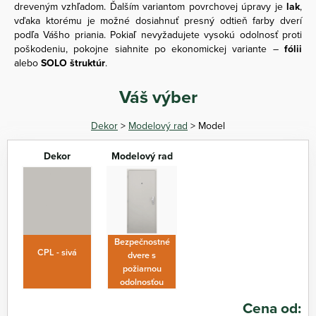
dreveným vzhľadom. Ďalším variantom povrchovej úpravy je
lak
,
vďaka ktorému je možné dosiahnuť presný odtieň farby dverí
podľa Vášho priania. Pokiaľ nevyžadujete vysokú odolnosť proti
poškodeniu, pokojne siahnite po ekonomickej variante –
fólii
alebo
SOLO štruktúr
.
Váš výber
Dekor
>
Modelový rad
> Model
Dekor
Modelový rad
Bezpečnostné
CPL - sivá
dvere s
požiarnou
odolnosťou
Cena od: