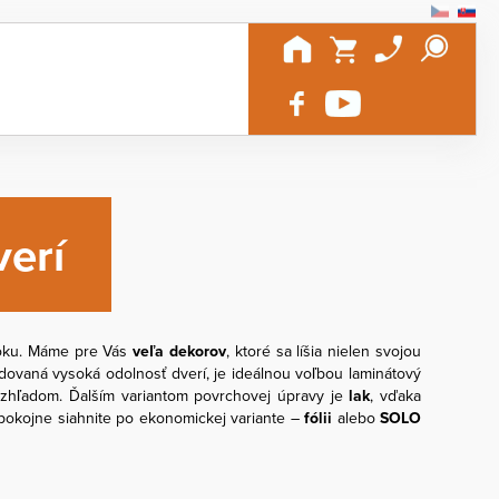
erí
roku. Máme pre Vás
veľa dekorov
, ktoré sa líšia nielen svojou
adovaná vysoká odolnosť dverí, je ideálnou voľbou laminátový
vzhľadom. Ďalším variantom povrchovej úpravy je
lak
, vďaka
 pokojne siahnite po ekonomickej variante –
fólii
alebo
SOLO