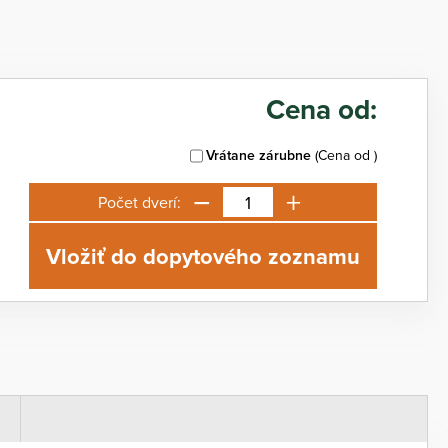
Cena od:
Vrátane zárubne
(Cena od
)
−
+
Počet dverí:
Vložiť do dopytového zoznamu