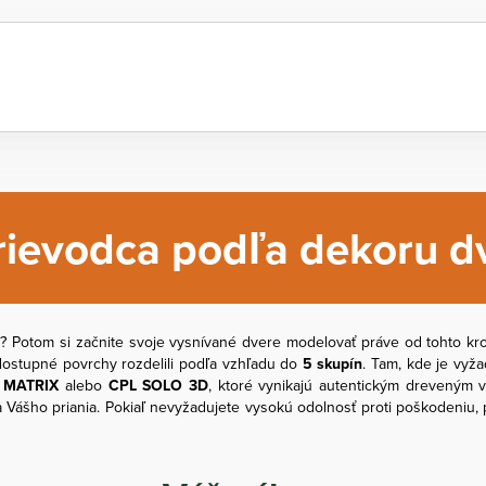
rievodca podľa dekoru dv
m
? Potom si začnite svoje vysnívané dvere modelovať práve od tohto k
e dostupné povrchy rozdelili podľa vzhľadu do
5 skupín
. Tam, kde je vyž
 MATRIX
alebo
CPL SOLO 3D
, ktoré vynikajú autentickým dreveným 
 Vášho priania. Pokiaľ nevyžadujete vysokú odolnosť proti poškodeniu,