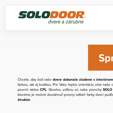
Sp
Chcete, aby boli vaše
dvere dokonale zladené s interiéro
farbou, ale aj kvalitou. Pre Vašu lepšiu orientáciu sme naš
povrch alebo
CPL
. Skvelou voľbou sú naše povrchy
SOLO
ktorému je možné dosiahnuť presný odtieň farby dverí podľa
štruktúr
.