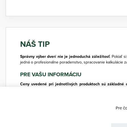
NÁŠ TIP
Správny výber dverí nie je jednoduchá záležitosť
. Pokiaľ s
jedná o profesionálne poradenstvo, spracovanie kalkulácie 
PRE VAŠU INFORMÁCIU
Ceny uvedené pri jednotlivých produktoch sú základné
predajne SOLODOOR
. U svojho predajcu opýtajte aj odb
dekorov a prevedenie produktov v tomto konfigurátore majú in
Pre č