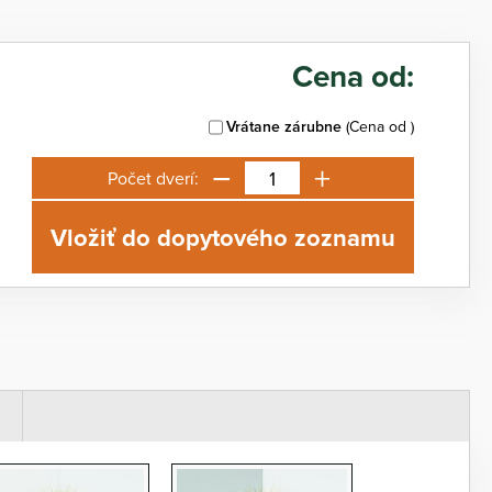
Cena od:
Vrátane zárubne
(Cena od
)
−
+
Počet dverí:
Vložiť do dopytového zoznamu