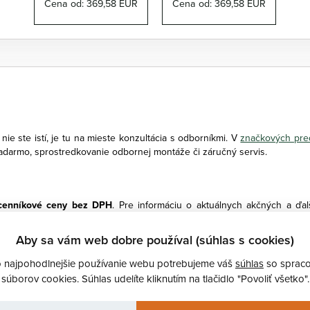
Cena od: 369,58 EUR
Cena od: 369,58 EUR
i nie ste istí, je tu na mieste konzultácia s odborníkmi. V
značkových pr
zadarmo, sprostredkovanie odbornej montáže či záručný servis.
 cenníkové ceny bez DPH
. Pre informáciu o aktuálnych akčných a ďal
ornú montáž Opýtajte sa svojho predajcu na odbornú montáž a získajt
formatívny charakter av skutočnosti sa môžu líšiť.
Aby sa vám web dobre používal (súhlas s cookies)
o najpohodlnejšie používanie webu potrebujeme váš
súhlas
so sprac
súborov cookies. Súhlas udelíte kliknutím na tlačidlo "Povoliť všetko".