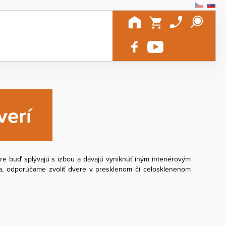
verí
ere buď splývajú s izbou a dávajú vyniknúť iným interiérovým
tla, odporúčame zvoliť dvere v presklenom či celosklenenom