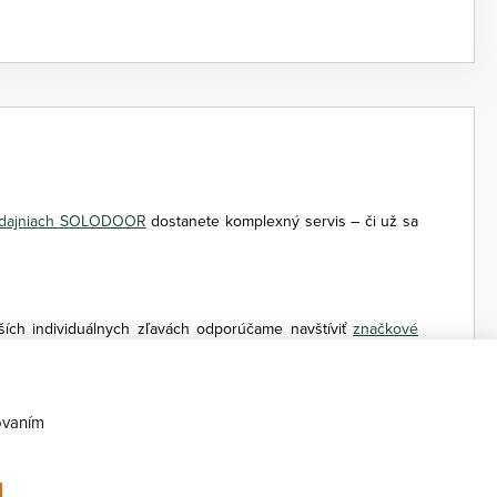
edajniach SOLODOOR
dostanete komplexný servis – či už sa
ších individuálnych zľavách odporúčame navštíviť
značkové
e navyše možnosť predĺženej záruky až 5 rokov. Fotografie
ovaním