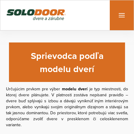
Sprievodca podľa
modelu dverí
Určujúcim prvkom pre výber
modelu dverí
je typ miestnosti, do
ktorej dvere plánujete. V platnosti zostáva nepísané pravidlo –
dvere buď splývajú s izbou a dávajú vyniknúť iným interiérovým
prvkom, alebo vynikajú svojim originálnym dizajnom a stávajú sa
tak jasnou dominantou. Do priestorov, ktoré potrebujú viac svetla,
odporúčame zvoliť dvere v presklenom či celosklenenom
variante.