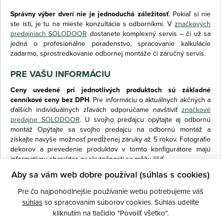
Správny výber dverí nie je jednoduchá záležitosť
. Pokiaľ si nie
ste istí, je tu na mieste konzultácia s odborníkmi. V
značkových
predajniach SOLODOOR
dostanete komplexný servis – či už sa
jedná o profesionálne poradenstvo, spracovanie kalkulácie
zadarmo, sprostredkovanie odbornej montáže či záručný servis.
PRE VAŠU INFORMÁCIU
Ceny uvedené pri jednotlivých produktoch sú základné
cenníkové ceny bez DPH
. Pre informáciu o aktuálnych akčných a
ďalších individuálnych zľavách odporúčame navštíviť
značkové
predajne SOLODOOR
. U svojho predajcu opýtajte aj odbornú
montáž Opýtajte sa svojho predajcu na odbornú montáž a
získajte navyše možnosť predĺženej záruky až 5 rokov. Fotografie
dekorov a prevedenie produktov v tomto konfigurátore majú
informatívny charakter av skutočnosti sa môžu líšiť.
Aby sa vám web dobre používal (súhlas s cookies)
Pre čo najpohodlnejšie používanie webu potrebujeme váš
súhlas
so spracovaním súborov cookies. Súhlas udelíte
kliknutím na tlačidlo "Povoliť všetko".