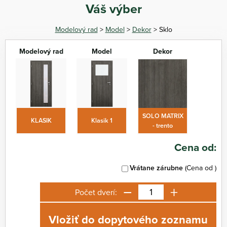
Váš výber
Modelový rad
>
Model
>
Dekor
> Sklo
Modelový rad
Model
Dekor
SOLO MATRIX
KLASIK
Klasik 1
- trento
Cena od:
Vrátane zárubne
(Cena od
)
−
+
Počet dverí:
Vložiť do dopytového zoznamu