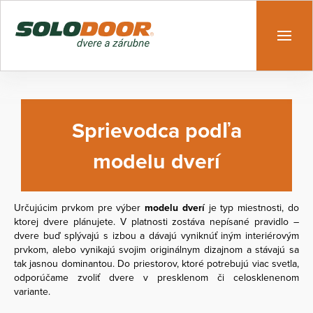
Sprievodca podľa
modelu dverí
Určujúcim prvkom pre výber
modelu dverí
je typ miestnosti, do
ktorej dvere plánujete. V platnosti zostáva nepísané pravidlo –
dvere buď splývajú s izbou a dávajú vyniknúť iným interiérovým
prvkom, alebo vynikajú svojim originálnym dizajnom a stávajú sa
tak jasnou dominantou. Do priestorov, ktoré potrebujú viac svetla,
odporúčame zvoliť dvere v presklenom či celosklenenom
variante.