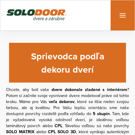
Sprievodca podľa
dekoru dverí
Chcete, aby boli vaše
dvere dokonale zladené s interiérom
?
Potom si začnite svoje vysnívané dvere modelovať práve od tohto
kroku. Máme pre Vás
veľa dekorov
, ktoré sa líšia nielen svojou
farbou, ale aj kvalitou. Pre Vašu lepšiu orientáciu sme naše
dostupné povrchy rozdelili podľa vzhľadu do
5 skupín
. Tam, kde
je vyžadovaná vysoká odolnosť dverí, je ideálnou voľbou
laminátový povrch alebo
CPL
. Skvelou voľbou sú naše povrchy
SOLO MATRIX
alebo
CPL SOLO 3D
, ktoré vynikajú autentickým