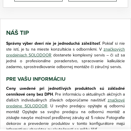
NÁŠ TIP
Správny výber dverí nie je jednoduchá záležitosť
. Pokiaľ si nie
ste istí, je tu na mieste konzultácia s odborníkmi. V
značkových
predajniach SOLODOOR
dostanete komplexný servis – či už sa
jedná o profesionálne poradenstvo, spracovanie kalkulácie
zadarmo, sprostredkovanie odbornej montáže či záručný servis.
PRE VAŠU INFORMÁCIU
Ceny uvedené pri jednotlivých produktoch sú základné
cenníkové ceny bez DPH
. Pre informáciu o aktuálnych akčných a
ďalších individuálnych zľavách odporúčame navštíviť
značkové
predajne SOLODOOR
. U svojho predajcu opýtajte aj odbornú
montáž Opýtajte sa svojho predajcu na odbornú montáž a
získajte navyše možnosť predĺženej záruky až 5 rokov. Fotografie
dekorov a prevedenie produktov v tomto konfigurátore majú
informatívny charakter av skutočnosti sa môžu líšiť.