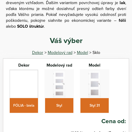
dreveným vzhľadom. Ďalším variantom povrchovej úpravy je
lak
,
vďaka ktorému je možné dosiahnuť presný odtieň farby dverí
podľa Vášho priania. Pokiaľ nevyžadujete vysokú odolnosť proti
poškodeniu, pokojne siahnite po ekonomickej variante –
fólii
alebo
SOLO štruktúr
.
Váš výber
Dekor
>
Modelový rad
>
Model
> Sklo
Dekor
Modelový rad
Model
FÓLIA - biela
Styl
Styl 31
Cena od: