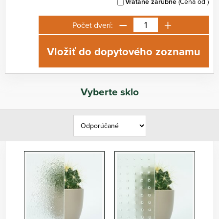
Vrátane zárubne
(Cena od
)
−
+
Počet dverí:
Vložiť do dopytového zoznamu
Vyberte sklo