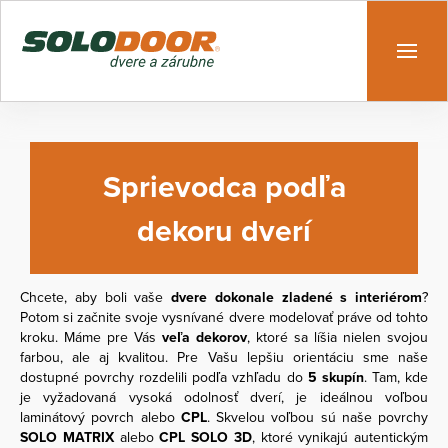
Sprievodca podľa
dekoru dverí
Chcete, aby boli vaše
dvere dokonale zladené s interiérom
?
Potom si začnite svoje vysnívané dvere modelovať práve od tohto
kroku. Máme pre Vás
veľa dekorov
, ktoré sa líšia nielen svojou
farbou, ale aj kvalitou. Pre Vašu lepšiu orientáciu sme naše
dostupné povrchy rozdelili podľa vzhľadu do
5 skupín
. Tam, kde
je vyžadovaná vysoká odolnosť dverí, je ideálnou voľbou
laminátový povrch alebo
CPL
. Skvelou voľbou sú naše povrchy
SOLO MATRIX
alebo
CPL SOLO 3D
, ktoré vynikajú autentickým