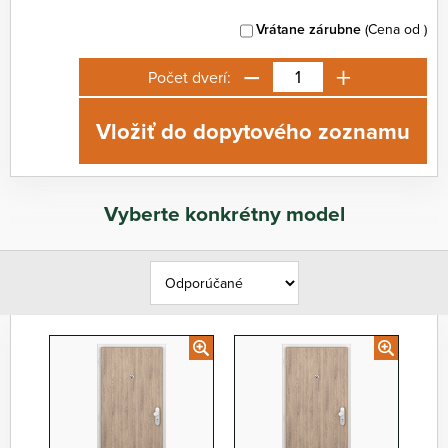
Vrátane zárubne
(Cena od
)
−
+
Počet dverí:
Vložiť do dopytového zoznamu
Vyberte konkrétny model