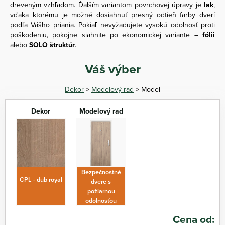
dreveným vzhľadom. Ďalším variantom povrchovej úpravy je
lak
,
vďaka ktorému je možné dosiahnuť presný odtieň farby dverí
podľa Vášho priania. Pokiaľ nevyžadujete vysokú odolnosť proti
poškodeniu, pokojne siahnite po ekonomickej variante –
fólii
alebo
SOLO štruktúr
.
Váš výber
Dekor
>
Modelový rad
> Model
Dekor
Modelový rad
Bezpečnostné
CPL - dub royal
dvere s
požiarnou
odolnosťou
Cena od: