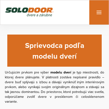
Sprievodca podľa
modelu dverí
Určujúcim prvkom pre výber
modelu dverí
je typ miestnosti, do
ktorej dvere plánujete. V platnosti zostáva nepísané pravidlo –
dvere buď splývajú s izbou a dávajú vyniknúť iným interiérovým
prvkom, alebo vynikajú svojim originálnym dizajnom a stávajú sa
tak jasnou dominantou. Do priestorov, ktoré potrebujú viac svetla,
odporúčame zvoliť dvere v presklenom či celosklenenom
variante.