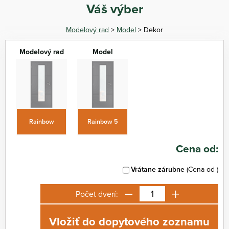
Váš výber
Modelový rad
>
Model
> Dekor
Modelový rad
Model
Rainbow
Rainbow 5
Cena od:
Vrátane zárubne
(Cena od
)
−
+
Počet dverí:
Vložiť do dopytového zoznamu